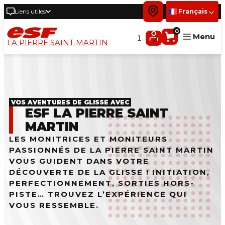
Liens utiles
Français
0
Menu
LA PIERRE SAINT MARTIN
Petits
Enfants
Ados & Adultes
VOS AVENTURES DE GLISSE AVEC
ESF LA PIERRE SAINT
Cours privés
MARTIN
Nordique
LES MONITRICES ET MONITEURS
Cours week-end
PASSIONNÉS DE LA PIERRE SAINT MARTIN
VOUS GUIDENT DANS VOTRE
Handiski
DÉCOUVERTE DE LA GLISSE ! INITIATION,
PERFECTIONNEMENT, SORTIES HORS-
PISTE… TROUVEZ L’EXPÉRIENCE QUI
VOUS RESSEMBLE.