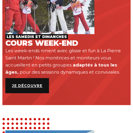
LES SAMEDIS ET DIMANCHES
COURS WEEK-END
Les week-ends riment avec glisse et fun à La Pierre
Saint Martin ! Nos monitrices et moniteurs vous
accueillent en petits groupes
adaptés à tous les
âges,
pour des sessions dynamiques et conviviales.
JE DÉCOUVRE