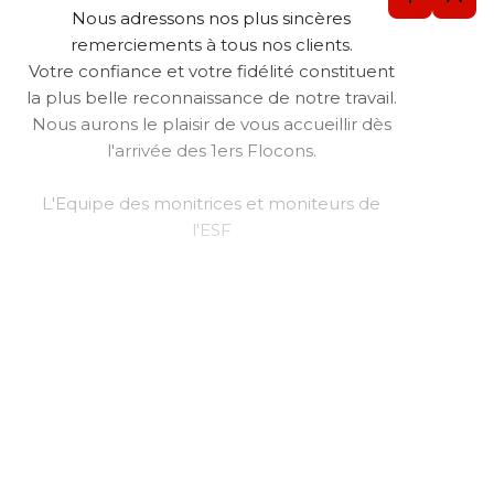
Nous adressons nos plus sincères
remerciements à tous nos clients.
Votre confiance et votre fidélité constituent
la plus belle reconnaissance de notre travail.
Nous aurons le plaisir de vous accueillir dès
l'arrivée des 1ers Flocons.
L'Equipe des monitrices et moniteurs de
l'ESF
Nous restons joignables au 05.59.66.21.86 ou
par mail :
contact@esf-lapierre.com
Nous n'utilisons plus de cookies
C'est noté