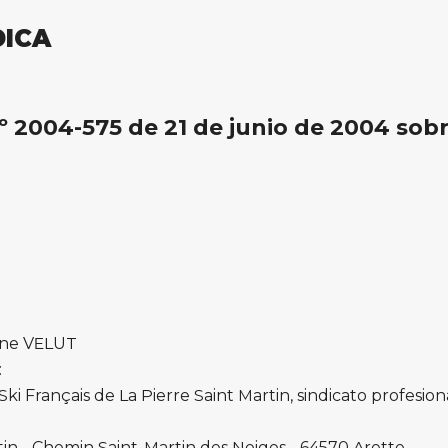
DICA
º 2004-575 de 21 de junio de 2004 sobr
rine VELUT
:
i Français de La Pierre Saint Martin, sindicato profesiona
tin - Chemin Saint-Martin des Neiges - 64570 Arette